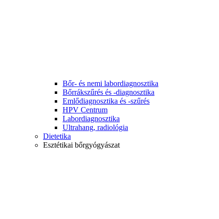
Bőr- és nemi labordiagnosztika
Bőrrákszűrés és -diagnosztika
Emlődiagnosztika és -szűrés
HPV Centrum
Labordiagnosztika
Ultrahang, radiológia
Dietetika
Esztétikai bőrgyógyászat