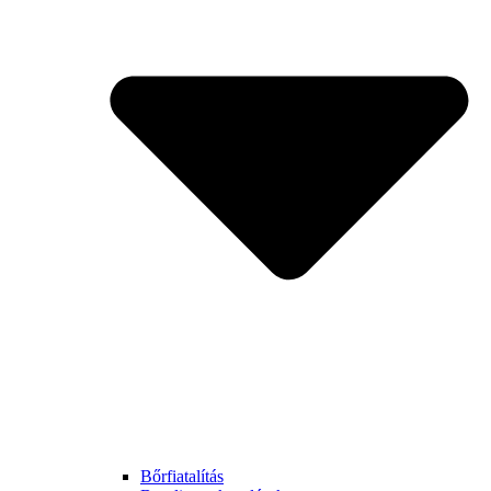
Bőrfiatalítás