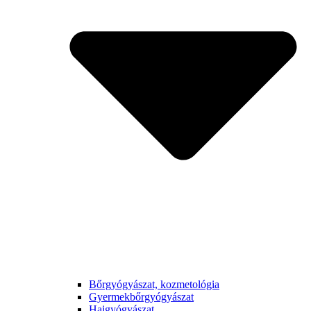
Bőrgyógyászat, kozmetológia
Gyermek­bőrgyógyászat
Hajgyógyászat