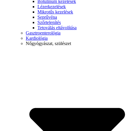
Botulinum kezelések
Lézerkezelések
Mikrotűs kezelések
Seprűvéna
Szőrtelenítés
Tetoválás eltávolítása
Gasztroenterológia
Kardiológia
Nőgyógyászat, szülészet