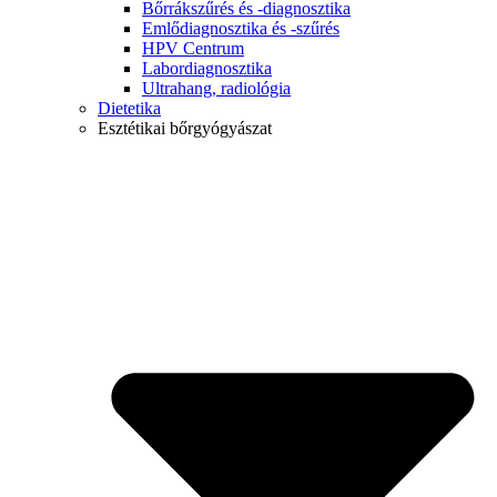
Bőrrákszűrés és -diagnosztika
Emlődiagnosztika és -szűrés
HPV Centrum
Labordiagnosztika
Ultrahang, radiológia
Dietetika
Esztétikai bőrgyógyászat