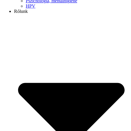
Pszichológia, mentálhigiéné
HPV
Rólunk