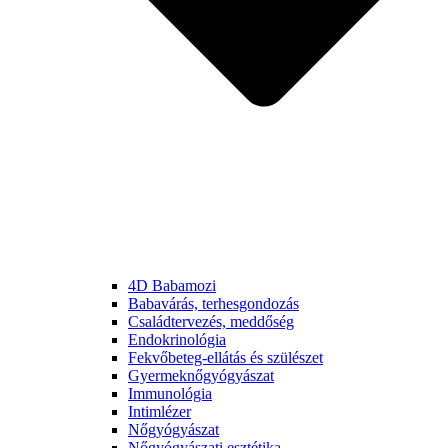
4D Babamozi
Babavárás, terhesgondozás
Családtervezés, meddőség
Endokrinológia
Fekvőbeteg-ellátás és szülészet
Gyermek­nőgyógyászat
Immunológia
Intimlézer
Nőgyógyászat
Nőgyógyászati esztétika