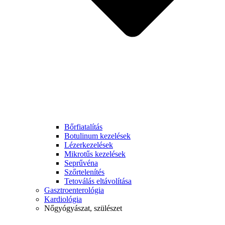
Bőrfiatalítás
Botulinum kezelések
Lézerkezelések
Mikrotűs kezelések
Seprűvéna
Szőrtelenítés
Tetoválás eltávolítása
Gasztroenterológia
Kardiológia
Nőgyógyászat, szülészet