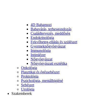
4D Babamozi
Babavárás, terhesgondozás
Családtervezés, meddőség
Endokrinológia
Fekvőbeteg-ellátás és szülészet
Gyermek­nőgyógyászat
Immunológia
Intimlézer
Nőgyógyászat
Nőgyógyászati esztétika
Onkológia
Plasztikai és égéssebészet
Proktológia
Pszichológia, mentálhigiéné
Sebészet
Urológia
Szakemberek