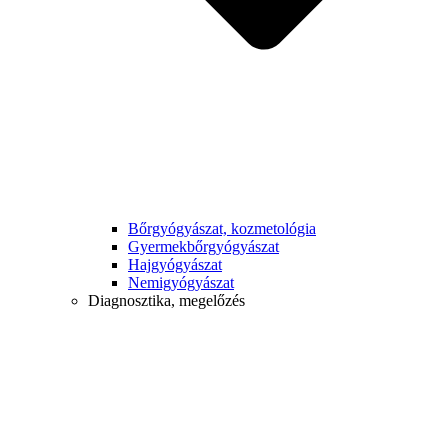
Bőrgyógyászat, kozmetológia
Gyermek­bőrgyógyászat
Hajgyógyászat
Nemigyógyászat
Diagnosztika, megelőzés