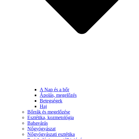
A Nap és a bőr
Ápolás, megelőzés
Betegségek
Haj
Bőrrák és megelőzése
Esztétika, kozmetológia
Babavárás
Nőgyógyászat
Nőgyógyászati esztétika