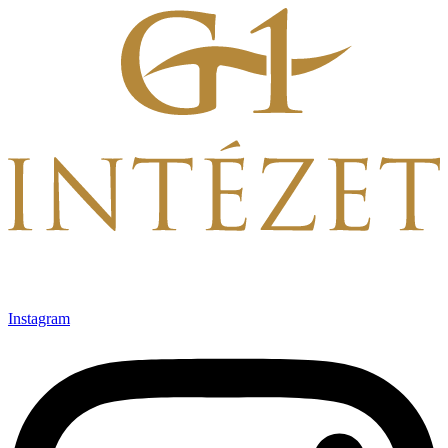
Ugrás
a
tartalomhoz
Instagram