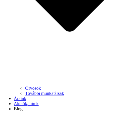
Orvosok
További munkatársak
Áraink
Akciók, hírek
Blog