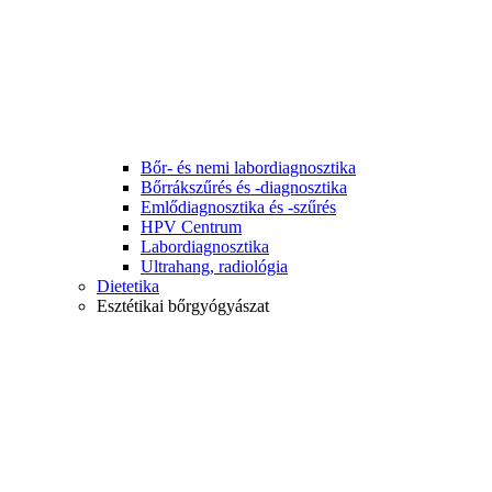
Bőr- és nemi labordiagnosztika
Bőrrákszűrés és -diagnosztika
Emlődiagnosztika és -szűrés
HPV Centrum
Labordiagnosztika
Ultrahang, radiológia
Dietetika
Esztétikai bőrgyógyászat