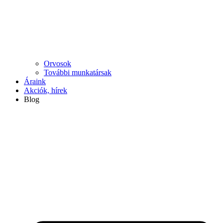
Orvosok
További munkatársak
Áraink
Akciók, hírek
Blog