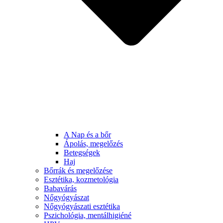
A Nap és a bőr
Ápolás, megelőzés
Betegségek
Haj
Bőrrák és megelőzése
Esztétika, kozmetológia
Babavárás
Nőgyógyászat
Nőgyógyászati esztétika
Pszichológia, mentálhigiéné