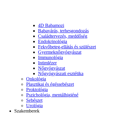
4D Babamozi
Babavárás, terhesgondozás
Családtervezés, meddőség
Endokrinológia
Fekvőbeteg-ellátás és szülészet
Gyermek­nőgyógyászat
Immunológia
Intimlézer
Nőgyógyászat
Nőgyógyászati esztétika
Onkológia
Plasztikai és égéssebészet
Proktológia
Pszichológia, mentálhigiéné
Sebészet
Urológia
Szakemberek