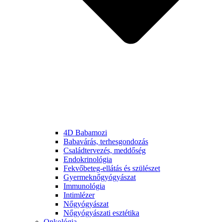
4D Babamozi
Babavárás, terhesgondozás
Családtervezés, meddőség
Endokrinológia
Fekvőbeteg-ellátás és szülészet
Gyermek­nőgyógyászat
Immunológia
Intimlézer
Nőgyógyászat
Nőgyógyászati esztétika
Onkológia