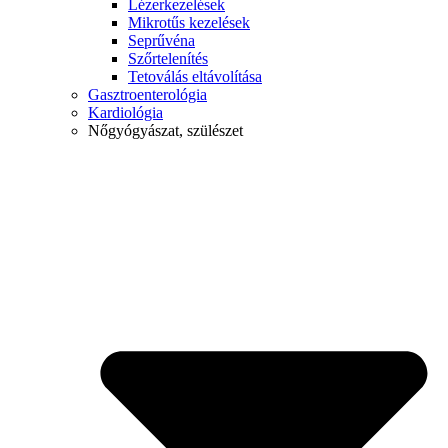
Lézerkezelések
Mikrotűs kezelések
Seprűvéna
Szőrtelenítés
Tetoválás eltávolítása
Gasztroenterológia
Kardiológia
Nőgyógyászat, szülészet