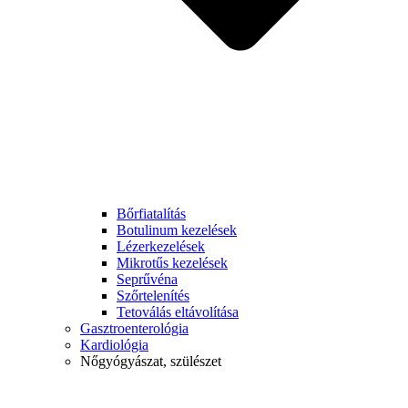
Bőrfiatalítás
Botulinum kezelések
Lézerkezelések
Mikrotűs kezelések
Seprűvéna
Szőrtelenítés
Tetoválás eltávolítása
Gasztroenterológia
Kardiológia
Nőgyógyászat, szülészet