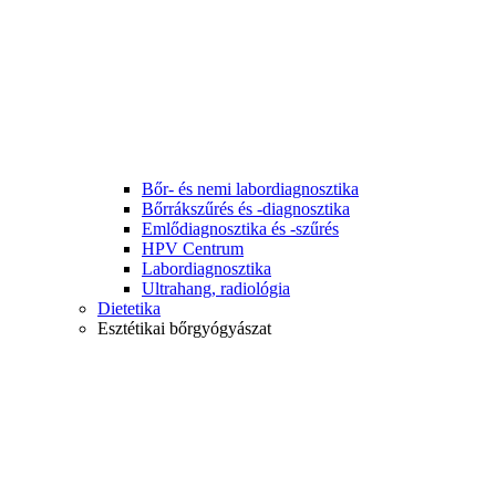
Bőr- és nemi labordiagnosztika
Bőrrákszűrés és -diagnosztika
Emlődiagnosztika és -szűrés
HPV Centrum
Labordiagnosztika
Ultrahang, radiológia
Dietetika
Esztétikai bőrgyógyászat