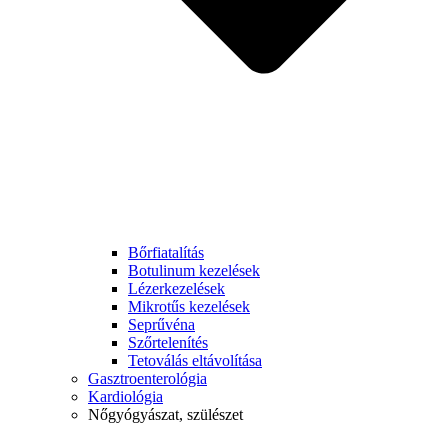
Bőrfiatalítás
Botulinum kezelések
Lézerkezelések
Mikrotűs kezelések
Seprűvéna
Szőrtelenítés
Tetoválás eltávolítása
Gasztroenterológia
Kardiológia
Nőgyógyászat, szülészet