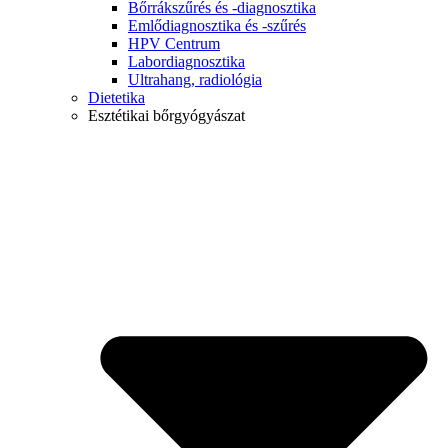
Bőrrákszűrés és -diagnosztika
Emlődiagnosztika és -szűrés
HPV Centrum
Labordiagnosztika
Ultrahang, radiológia
Dietetika
Esztétikai bőrgyógyászat