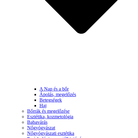
A Nap és a bőr
Ápolás, megelőzés
Betegségek
Haj
Bőrrák és megelőzése
Esztétika, kozmetológia
Babavárás
Nőgyógyászat
Nőgyógyászati esztétika