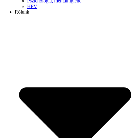
Pszichológia, mentálhigiéné
HPV
Rólunk