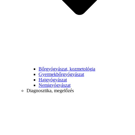
Bőrgyógyászat, kozmetológia
Gyermek­bőrgyógyászat
Hajgyógyászat
Nemigyógyászat
Diagnosztika, megelőzés