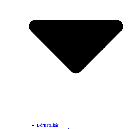
Bőrfiatalítás