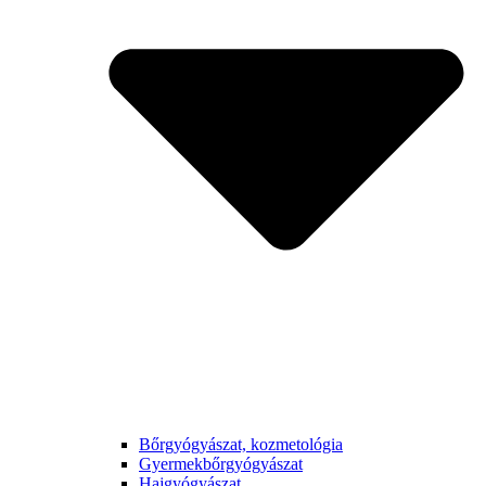
Bőrgyógyászat, kozmetológia
Gyermek­bőrgyógyászat
Hajgyógyászat