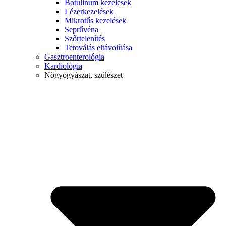
Botulinum kezelések
Lézerkezelések
Mikrotűs kezelések
Seprűvéna
Szőrtelenítés
Tetoválás eltávolítása
Gasztroenterológia
Kardiológia
Nőgyógyászat, szülészet