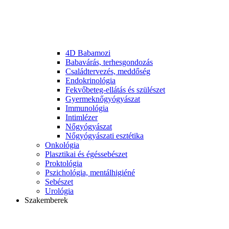
4D Babamozi
Babavárás, terhesgondozás
Családtervezés, meddőség
Endokrinológia
Fekvőbeteg-ellátás és szülészet
Gyermek­nőgyógyászat
Immunológia
Intimlézer
Nőgyógyászat
Nőgyógyászati esztétika
Onkológia
Plasztikai és égéssebészet
Proktológia
Pszichológia, mentálhigiéné
Sebészet
Urológia
Szakemberek