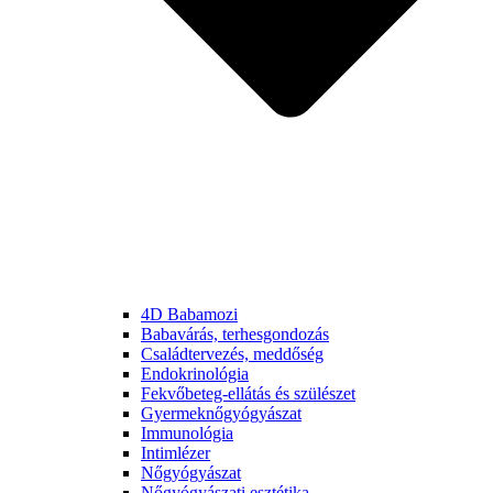
4D Babamozi
Babavárás, terhesgondozás
Családtervezés, meddőség
Endokrinológia
Fekvőbeteg-ellátás és szülészet
Gyermek­nőgyógyászat
Immunológia
Intimlézer
Nőgyógyászat
Nőgyógyászati esztétika