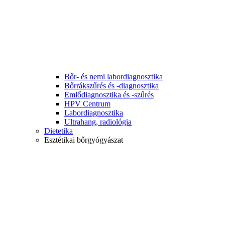
Bőr- és nemi labordiagnosztika
Bőrrákszűrés és -diagnosztika
Emlődiagnosztika és -szűrés
HPV Centrum
Labordiagnosztika
Ultrahang, radiológia
Dietetika
Esztétikai bőrgyógyászat