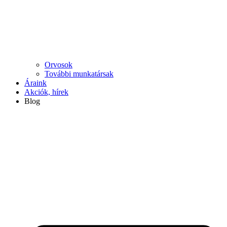
Orvosok
További munkatársak
Áraink
Akciók, hírek
Blog