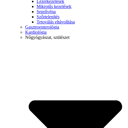
Lézerkezelések
Mikrotűs kezelések
Seprűvéna
Szőrtelenítés
Tetoválás eltávolítása
Gasztroenterológia
Kardiológia
Nőgyógyászat, szülészet