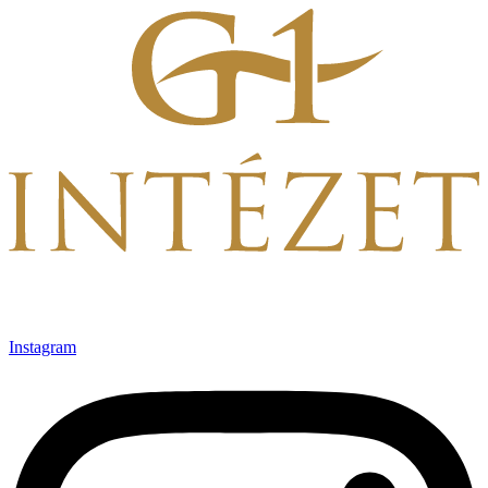
Ugrás
a
tartalomhoz
Instagram