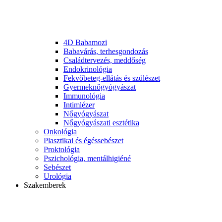
4D Babamozi
Babavárás, terhesgondozás
Családtervezés, meddőség
Endokrinológia
Fekvőbeteg-ellátás és szülészet
Gyermek­nőgyógyászat
Immunológia
Intimlézer
Nőgyógyászat
Nőgyógyászati esztétika
Onkológia
Plasztikai és égéssebészet
Proktológia
Pszichológia, mentálhigiéné
Sebészet
Urológia
Szakemberek