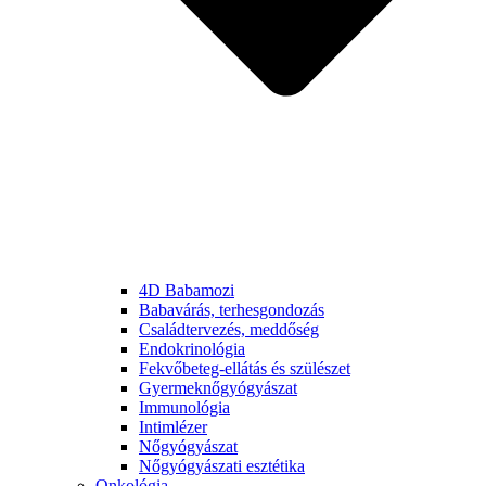
4D Babamozi
Babavárás, terhesgondozás
Családtervezés, meddőség
Endokrinológia
Fekvőbeteg-ellátás és szülészet
Gyermek­nőgyógyászat
Immunológia
Intimlézer
Nőgyógyászat
Nőgyógyászati esztétika
Onkológia