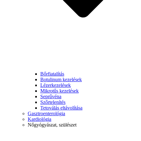
Bőrfiatalítás
Botulinum kezelések
Lézerkezelések
Mikrotűs kezelések
Seprűvéna
Szőrtelenítés
Tetoválás eltávolítása
Gasztroenterológia
Kardiológia
Nőgyógyászat, szülészet