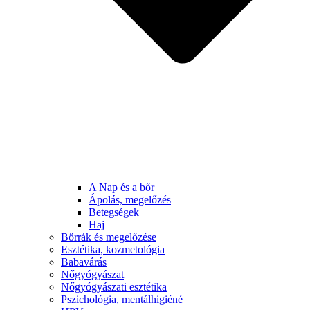
A Nap és a bőr
Ápolás, megelőzés
Betegségek
Haj
Bőrrák és megelőzése
Esztétika, kozmetológia
Babavárás
Nőgyógyászat
Nőgyógyászati esztétika
Pszichológia, mentálhigiéné